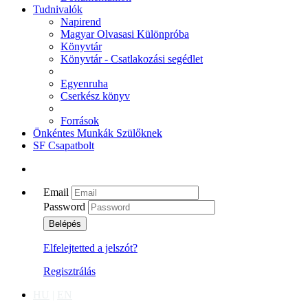
Tudnivalók
Napirend
Magyar Olvasasi Különpróba
Könyvtár
Könyvtár - Csatlakozási segédlet
Egyenruha
Cserkész könyv
Források
Önkéntes Munkák Szülőknek
SF Csapatbolt
Email
Password
Elfelejtetted a jelszót?
Regisztrálás
HU
|
EN