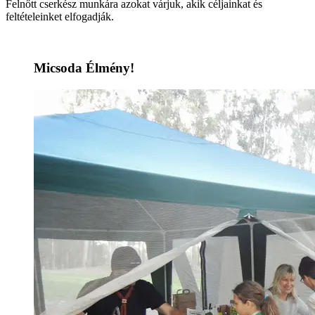
Felnőtt cserkész munkára azokat várjuk, akik céljainkat és
feltételeinket elfogadják.
Micsoda Élmény!