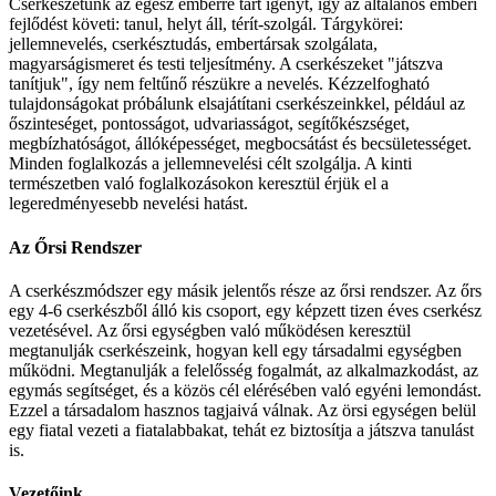
Cserkészetünk az egész emberre tart igényt, így az általános emberi
fejlődést követi: tanul, helyt áll, térít-szolgál. Tárgykörei:
jellemnevelés, cserkésztudás, embertársak szolgálata,
magyarságismeret és testi teljesítmény. A cserkészeket "játszva
tanítjuk", így nem feltűnő részükre a nevelés. Kézzelfogható
tulajdonságokat próbálunk elsajátítani cserkészeinkkel, például az
őszinteséget, pontosságot, udvariasságot, segítőkészséget,
megbízhatóságot, állóképességet, megbocsátást és becsületességet.
Minden foglalkozás a jellemnevelési célt szolgálja. A kinti
természetben való foglalkozásokon keresztül érjük el a
legeredményesebb nevelési hatást.
Az Őrsi Rendszer
A cserkészmódszer egy másik jelentős része az őrsi rendszer. Az őrs
egy 4-6 cserkészből álló kis csoport, egy képzett tizen éves cserkész
vezetésével. Az őrsi egységben való működésen keresztül
megtanulják cserkészeink, hogyan kell egy társadalmi egységben
működni. Megtanulják a felelősség fogalmát, az alkalmazkodást, az
egymás segítséget, és a közös cél elérésében való egyéni lemondást.
Ezzel a társadalom hasznos tagjaivá válnak. Az örsi egységen belül
egy fiatal vezeti a fiatalabbakat, tehát ez biztosítja a játszva tanulást
is.
Vezetőink