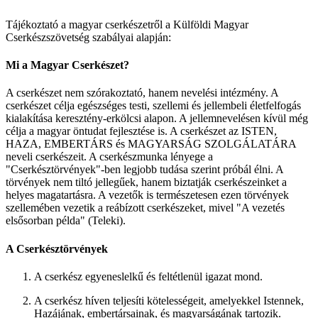
Tájékoztató a magyar cserkészetről a Külföldi Magyar
Cserkészszövetség szabályai alapján:
Mi a Magyar Cserkészet?
A cserkészet nem szórakoztató, hanem nevelési intézmény. A
cserkészet célja egészséges testi, szellemi és jellembeli életfelfogás
kialakítása keresztény-erkölcsi alapon. A jellemnevelésen kívül még
célja a magyar öntudat fejlesztése is. A cserkészet az ISTEN,
HAZA, EMBERTÁRS és MAGYARSÁG SZOLGÁLATÁRA
neveli cserkészeit. A cserkészmunka lényege a
"Cserkésztörvények"-ben legjobb tudása szerint próbál élni. A
törvények nem tiltó jellegűek, hanem biztatják cserkészeinket a
helyes magatartásra. A vezetők is természetesen ezen törvények
szellemében vezetik a reábízott cserkészeket, mivel "A vezetés
elsősorban példa" (Teleki).
A Cserkésztörvények
A cserkész egyeneslelkű és feltétlenül igazat mond.
A cserkész híven teljesíti kötelességeit, amelyekkel Istennek,
Hazájának, embertársainak, és magyarságának tartozik.