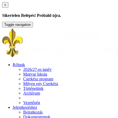
×
Sikertelen Belépés! Próbáld újra.
Toggle navigation
Rólunk
2026/27-es tanév
Magyar Iskola
Cserkész program
Milyen egy Cserkész
Történetünk
Archívum
Vezetőség
Jelentkezéshez
Beiratkozás
Dokumentumok