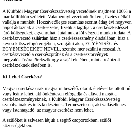
A Külföldi Magyar Cserkészszövetség vezetőinek majdnem 100%-a
már külföldön született. Valamennyi vezetőnk önként, fizetés nélkűl
vállalja a munkát. Hozzávetőleges számítás szerint átlag évi negyven
napot áldoznak a cserkészetre, fizetik a tagdíjat, a cserkészkedéssel
járó költségeket, egyenruhát. Jutalmuk a jól végzett munka tudata. A
cserkészvezető szilárdan hisz a cserkészeszmény diadalában, hisz a
kevesek összefogó erejében, szolgálni akar, EGYÉNISÉG és
EGYÉNISÉGEKET NEVEL, szembe mer szállni a rosszal. A
cserkészvezető a cserkészpróbák és a cserkésztörvények
megvalósítására törekszik úgy a saját életében, mint a reábízott
cserkészeknek életében is.
Ki Lehet Cserkész?
Magyar cserkész csak magyarul beszélő, ötödik életévet betöltött fiú
vagy leány lehet, aki önkéntesen elfogadja és aláveti magát a
cserkészeszményeknek, a Külföldi Magyar Cserkészszövetség
szabályainak és intézkedéseinek. Természetesen, aki vallásellenes
vagy Istentagadó, az magyar cserkész nem lehet.
A szülőket is szívesen látjuk a segitő csoportokban, szülői
közösségekben.